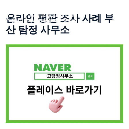
Skip
to
온라인 평판 조사 사례 부
ME
content
산 탐정 사무소