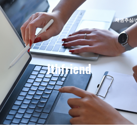
채권추심/
Jthfriend