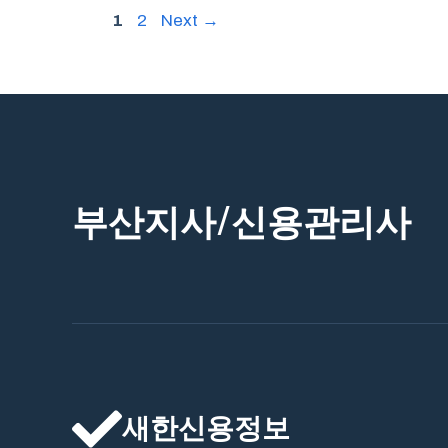
Page
Page
1
2
Next
→
부산지사/신용관리사
새한신용정보